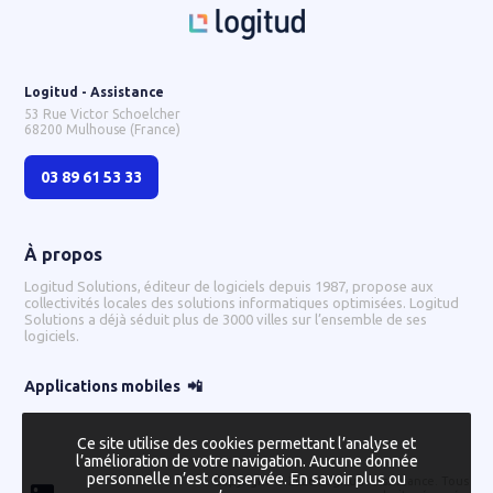
Logitud - Assistance
Logitud - Assistance
53 Rue Victor Schoelcher
68200
Mulhouse
(France)
03 89 61 53 33
À propos
Logitud Solutions, éditeur de logiciels depuis 1987, propose aux
collectivités locales des solutions informatiques optimisées. Logitud
Solutions a déjà séduit plus de 3000 villes sur l’ensemble de ses
logiciels.
Applications mobiles 📲
Ce site utilise des cookies permettant l’analyse et
l’amélioration de votre navigation. Aucune donnée
personnelle n’est conservée.
En savoir plus ou
Copyright © 2026
Logitud - Assistance
. Tous